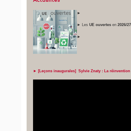
Actualités
►
► Les
UE ouvertes
en
2026/2
►
► [Leçons inaugurales] Sylvie Znaty : La réinvention 