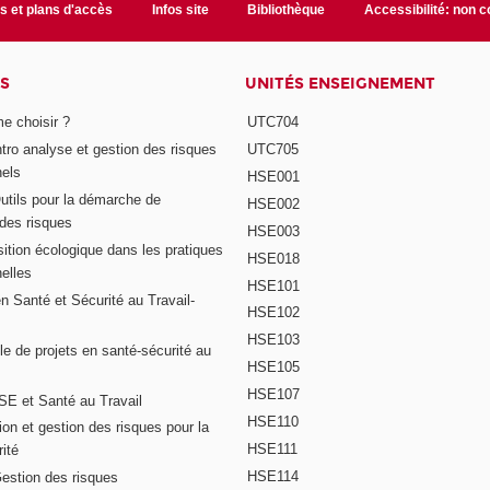
s et plans d'accès
Infos site
Bibliothèque
Accessibilité: non 
S
UNITÉS ENSEIGNEMENT
e choisir ?
UTC704
Intro analyse et gestion des risques
UTC705
nels
HSE001
Outils pour la démarche de
HSE002
 des risques
HSE003
ition écologique dans les pratiques
HSE018
elles
HSE101
n Santé et Sécurité au Travail-
HSE102
HSE103
e de projets en santé-sécurité au
HSE105
HSE107
E et Santé au Travail
HSE110
on et gestion des risques pour la
HSE111
ité
HSE114
Gestion des risques