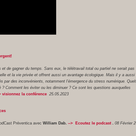
rgent
!
 et de gagner du temps. Sans eux, le télétravail total ou partiel ne serait pas
nnelle et la vie privée et offrent aussi un avantage écologique. Mais il y a aussi 
cés par des inconvénients, notamment l’émergence du stress numérique. Quel
té ? Comment les éviter ou les diminuer ? Ce sont les questions auxquelles
> visionnez la conférence
25.05.2023
ces
odCast Préventica avec
William Dab.
-->
Ecoutez le
podcast
.
08 Février 