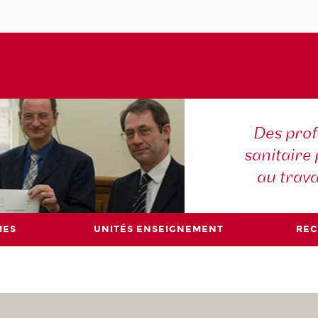
Des prof
sanitaire 
au trava
MES
UNITÉS ENSEIGNEMENT
RE