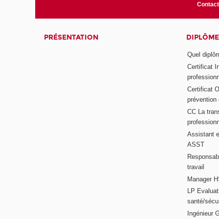
Contact
PRÉSENTATION
DIPLÔME
Quel diplôm
Certificat 
profession
Certificat 
prévention
CC La trans
professionn
Assistant e
ASST
Responsabl
travail
Manager HS
LP Evaluati
santé/sécur
Ingénieur 