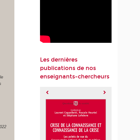
Les dernières
publications de nos
enseignants-chercheurs
le
s
2022