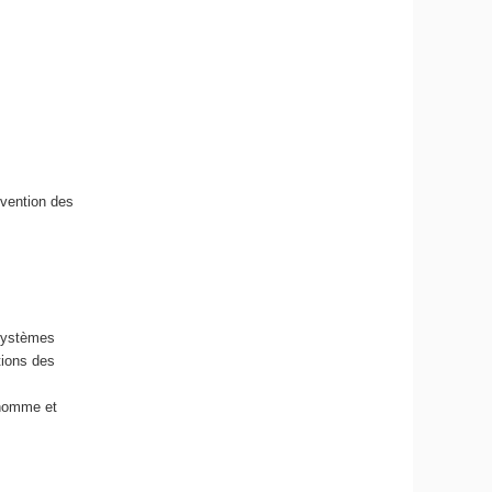
t
é
évention des
osystèmes
itions des
'homme et