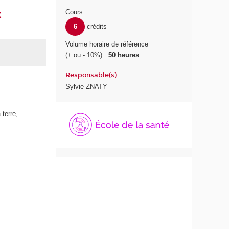
x
Cours
6
crédits
Volume horaire de référence
(+ ou - 10%) :
50 heures
Responsable(s)
Sylvie ZNATY
É
 terre,
c
o
l
e
d
e
l
a
S
a
n