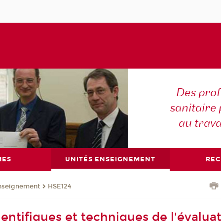
Des prof
sanitaire 
au trava
MES
UNITÉS ENSEIGNEMENT
RE
enseignement
HSE124
entifiques et techniques de l'évaluat