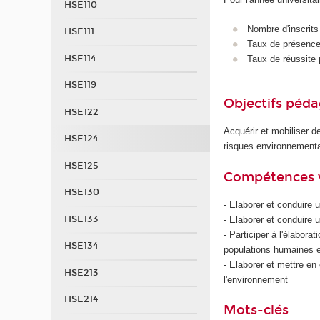
HSE110
Nombre d'inscrits
HSE111
Taux de présence 
HSE114
Taux de réussite 
HSE119
Objectifs péd
HSE122
Acquérir et mobiliser d
HSE124
risques environnementau
HSE125
Compétences 
HSE130
- Elaborer et conduire 
HSE133
- Elaborer et conduire
- Participer à l'élabora
HSE134
populations humaines 
- Elaborer et mettre e
HSE213
l'environnement
HSE214
Mots-clés