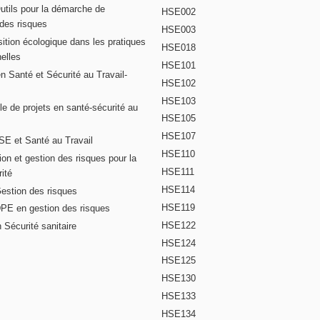
Outils pour la démarche de
HSE002
 des risques
HSE003
ition écologique dans les pratiques
HSE018
elles
HSE101
n Santé et Sécurité au Travail-
HSE102
HSE103
e de projets en santé-sécurité au
HSE105
HSE107
E et Santé au Travail
HSE110
on et gestion des risques pour la
HSE111
ité
HSE114
Gestion des risques
HSE119
DPE en gestion des risques
HSE122
 Sécurité sanitaire
HSE124
HSE125
HSE130
HSE133
HSE134