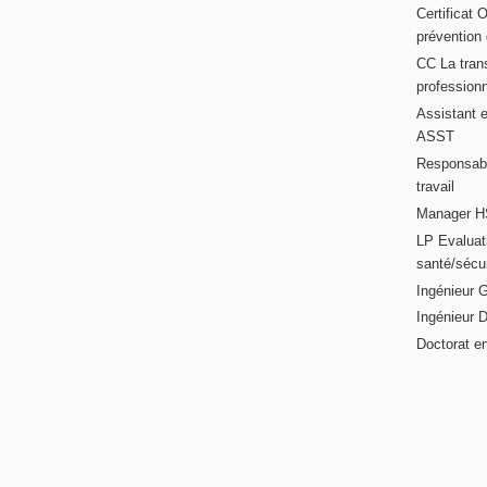
Certificat 
prévention
CC La trans
professionn
Assistant e
ASST
Responsabl
travail
Manager HS
LP Evaluati
santé/sécur
Ingénieur 
Ingénieur 
Doctorat en