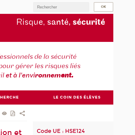
Risque,
santé,
sécurité
essionnels de la sécurité
pour gérer les risques liés
il
et à l'envi
ronnem
ent.
CHERCHE
LE COIN DES ÉLÈVES
Code UE : HSE124
ion et