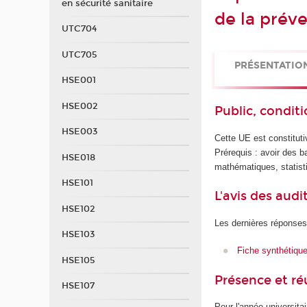
en sécurité sanitaire
de la prév
UTC704
UTC705
PRÉSENTATIO
HSE001
HSE002
Public, conditi
HSE003
Cette UE est constitu
Prérequis : avoir des b
HSE018
mathématiques, statist
HSE101
L'avis des audi
HSE102
Les dernières réponses
HSE103
Fiche synthétiqu
HSE105
Présence et r
HSE107
Pour l'année universita