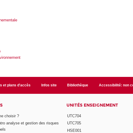
nnementale
é
nvironnement
s et plans d'accès
Infos site
Bibliothèque
Accessibilité: non 
S
UNITÉS ENSEIGNEMENT
e choisir ?
UTC704
Intro analyse et gestion des risques
UTC705
nels
HSE001