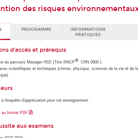
ention des risques environnementau
N
PROGRAMME
INFORMATIONS
PRATIQUES
ons d’accès et prérequis
tive du parcours Manager HSE (Titre RNCP
CRN 0900 ).
ases scientifiques et techniques (chimie, physique, sciences de la vie et de la
ique)
teurs
 à l'enquête d'appréciation pour cet enseignement :
e au format PDF
éussite aux examens
ire 2023-2024 :