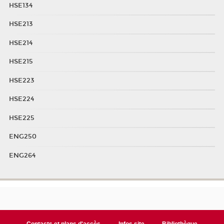
HSE134
HSE213
HSE214
HSE215
HSE223
HSE224
HSE225
ENG250
ENG264
Contacts et plans d'accès
Infos site
Bibliothèque