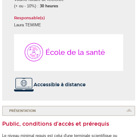
(+ ou - 10%) :
30 heures
Responsable(s)
Laura TEMIME
École
de
la
Santé
Accessible à distance
PRÉSENTATION
Public, conditions d’accès et prérequis
Le niveau minimal requis est celui d'une terminale scientifique ou