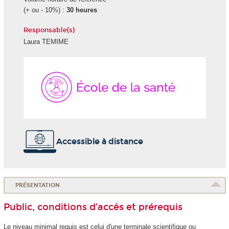
(+ ou - 10%) :
30 heures
Responsable(s)
Laura TEMIME
École
de
la
Santé
Accessible à distance
PRÉSENTATION
Public, conditions d’accès et prérequis
Le niveau minimal requis est celui d'une terminale scientifique ou