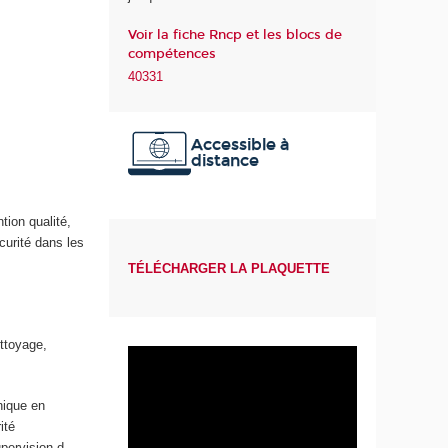
a
Voir la fiche Rncp et les blocs de
S
compétences
a
40331
n
t
é
Accessible à
distance
tion qualité,
curité dans les
TÉLÉCHARGER LA PLAQUETTE
ettoyage,
nique en
ité
upervision d