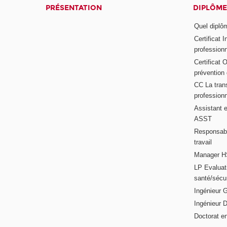
PRÉSENTATION
DIPLÔME
Quel diplôm
Certificat 
profession
Certificat 
prévention
CC La trans
professionn
Assistant e
ASST
Responsabl
travail
Manager HS
LP Evaluati
santé/sécur
Ingénieur 
Ingénieur 
Doctorat en