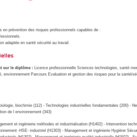
s en prévention des risques professionnels capables de :
fessionnels.
on adaptée en santé sécurité au travail.
elles
ant sur le diplôme :
Licence professionnelle Sciences technologies, santé men
é, environnement Parcours Evaluation et gestion des risques pour la santé/sé
biologie, biochimie (112) - Technologies industrielles fondamentales (200) - N
tion de l environnement (343)
ement et ingénierie méthodes et industrialisation (H1402) - Intervention tech
onnement -HSE- industriel (H1303) - Management et ingénierie Hygiène Sécur
ustriels (H1302) - Management et ingénierie qualité industrielle (H1502) - S