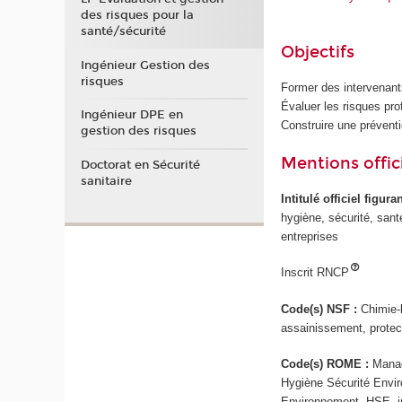
des risques pour la
santé/sécurité
Objectifs
Ingénieur Gestion des
risques
Former des intervenant
Évaluer les risques pro
Ingénieur DPE en
Construire une préventi
gestion des risques
Mentions offici
Doctorat en Sécurité
sanitaire
Intitulé officiel figur
hygiène, sécurité, sant
entreprises
Inscrit RNCP
Code(s) NSF :
Chimie-
assainissement, protec
Code(s) ROME :
Manag
Hygiène Sécurité Envir
Environnement -HSE- ind