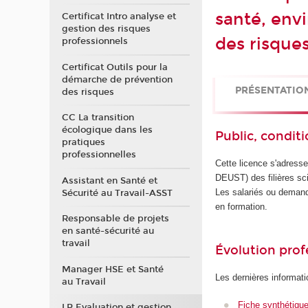
santé, env
Certificat Intro analyse et
gestion des risques
des risques
professionnels
Certificat Outils pour la
démarche de prévention
PRÉSENTATIO
des risques
CC La transition
écologique dans les
Public, conditi
pratiques
professionnelles
Cette licence s'adress
DEUST) des filières sci
Assistant en Santé et
Les salariés ou demand
Sécurité au Travail-ASST
en formation.
Responsable de projets
en santé-sécurité au
travail
Évolution prof
Manager HSE et Santé
Les dernières informati
au Travail
Fiche synthétiqu
LP Evaluation et gestion