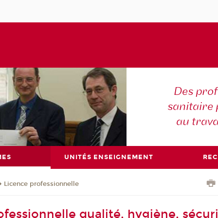
Des prof
sanitaire 
au trava
MES
UNITÉS ENSEIGNEMENT
RE
Licence professionnelle
fessionnelle qualité, hygiène, sécuri