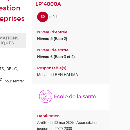
LP14000A
estion
reprises
60
crédits
Niveau d'entrée
MATIONS
Niveau 5 (Bac+2)
TIQUES
Niveau de sortie
Niveau 6 (Bac+3 et 4)
Responsable(s)
 BTS, DEUG,
Mohamed BEN HALIMA
pour rentrer
É
c
o
l
e
Habilitation
d
Arrêté du 30 mai 2025. Accréditation
e
jusque fin 2029-2030.
l