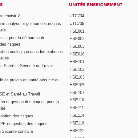
S
UNITÉS ENSEIGNEMENT
e choisir ?
UTC704
Intro analyse et gestion des risques
UTC705
nels
HSE001
Outils pour la démarche de
HSE002
 des risques
HSE003
ition écologique dans les pratiques
HSE018
elles
HSE101
n Santé et Sécurité au Travail-
HSE102
HSE103
e de projets en santé-sécurité au
HSE105
HSE107
E et Santé au Travail
HSE110
on et gestion des risques pour la
HSE111
ité
HSE114
Gestion des risques
HSE119
DPE en gestion des risques
HSE122
 Sécurité sanitaire