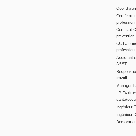
Quel diplôm
Certificat 
profession
Certificat 
prévention
CC La trans
professionn
Assistant e
ASST
Responsabl
travail
Manager HS
LP Evaluati
santé/sécur
Ingénieur 
Ingénieur 
Doctorat en