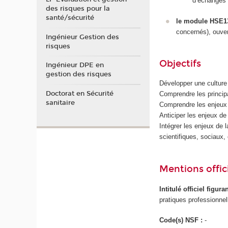
d’échanges i
des risques pour la
santé/sécurité
le module HSE1
concernés), ouver
Ingénieur Gestion des
risques
Objectifs
Ingénieur DPE en
gestion des risques
Développer une culture s
Doctorat en Sécurité
Comprendre les principa
sanitaire
Comprendre les enjeux 
Anticiper les enjeux de
Intégrer les enjeux de 
scientifiques, sociaux
Mentions offici
Intitulé officiel figur
pratiques professionnel
Code(s) NSF :
-