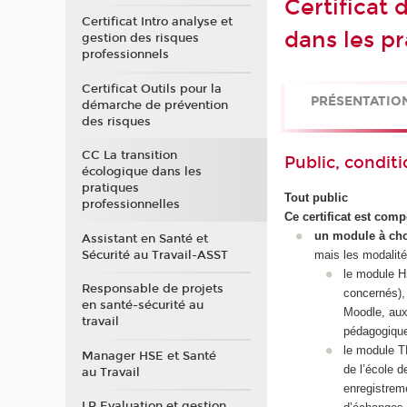
Certificat
Certificat Intro analyse et
dans les p
gestion des risques
professionnels
Certificat Outils pour la
PRÉSENTATIO
démarche de prévention
des risques
CC La transition
Public, conditi
écologique dans les
pratiques
Tout public
professionnelles
Ce certificat est com
un module à cho
Assistant en Santé et
Sécurité au Travail-ASST
mais les modalités
le module H
Responsable de projets
concernés),
en santé-sécurité au
Moodle, aux
travail
pédagogique 
le module T
Manager HSE et Santé
de l’école d
au Travail
enregistrem
LP Evaluation et gestion