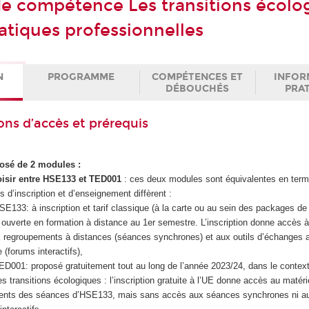
 de compétence Les transitions écolo
ratiques professionnelles
N
PROGRAMME
COMPÉTENCES ET
INFOR
DÉBOUCHÉS
PRA
ons d’accès et prérequis
posé de 2 modules :
isir entre HSE133 et TED001
: ces deux modules sont équivalentes en ter
 d’inscription et d’enseignement diffèrent :
SE133: à inscription et tarif classique (à la carte ou au sein des packages d
 ouverte en formation à distance au 1er semestre. L’inscription donne accès à
 regroupements à distances (séances synchrones) et aux outils d’échanges a
(forums interactifs),
ED001: proposé gratuitement tout au long de l’année 2023/24, dans le contex
es transitions écologiques : l’inscription gratuite à l’UE donne accès au matéri
ents des séances d’HSE133, mais sans accès aux séances synchrones ni au