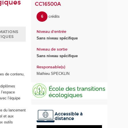
giques
CC16500A
6
crédits
Niveau d'entrée
MATIONS
TIQUES
Sans niveau spécifique
Niveau de sortie
Sans niveau spécifique
Responsable(s)
Mathieu SPECKLIN
mes de contenu,
E
e diplômes
c
 l’espace
o
vec l’équipe
l
e
te du lancement
Accessible à
d
el et aux
distance
e
x outils
s