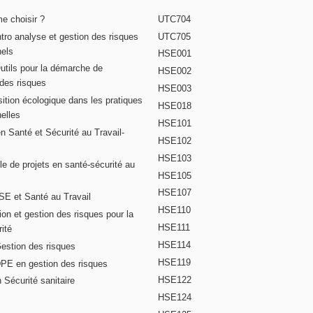
e choisir ?
UTC704
Intro analyse et gestion des risques
UTC705
nels
HSE001
Outils pour la démarche de
HSE002
 des risques
HSE003
ition écologique dans les pratiques
HSE018
elles
HSE101
n Santé et Sécurité au Travail-
HSE102
HSE103
e de projets en santé-sécurité au
HSE105
HSE107
E et Santé au Travail
HSE110
on et gestion des risques pour la
HSE111
ité
HSE114
Gestion des risques
HSE119
DPE en gestion des risques
HSE122
 Sécurité sanitaire
HSE124