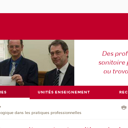
Des prof
sanitaire 
au trava
MES
UNITÉS ENSEIGNEMENT
RE
logique dans les pratiques professionnelles