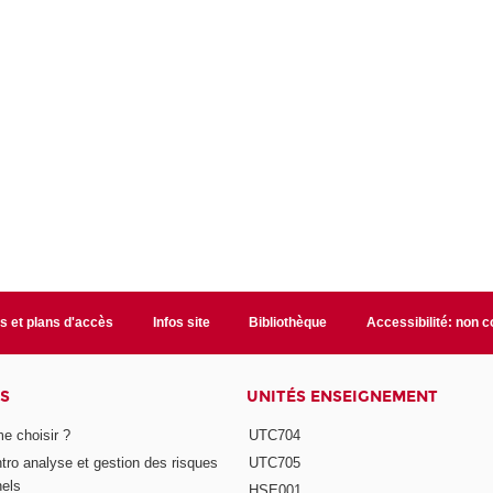
s et plans d'accès
Infos site
Bibliothèque
Accessibilité: non 
S
UNITÉS ENSEIGNEMENT
e choisir ?
UTC704
Intro analyse et gestion des risques
UTC705
nels
HSE001