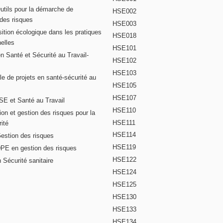
Outils pour la démarche de
HSE002
 des risques
HSE003
ition écologique dans les pratiques
HSE018
elles
HSE101
n Santé et Sécurité au Travail-
HSE102
HSE103
e de projets en santé-sécurité au
HSE105
HSE107
E et Santé au Travail
HSE110
on et gestion des risques pour la
HSE111
ité
HSE114
Gestion des risques
HSE119
DPE en gestion des risques
HSE122
 Sécurité sanitaire
HSE124
HSE125
HSE130
HSE133
HSE134