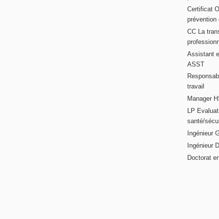
Certificat 
prévention
CC La trans
professionn
Assistant e
ASST
Responsabl
travail
Manager HS
LP Evaluati
santé/sécur
Ingénieur 
Ingénieur 
Doctorat en