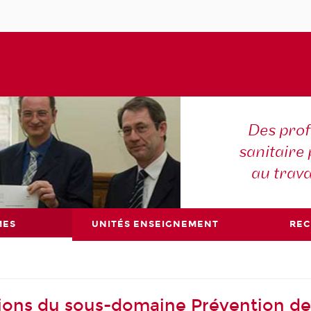
Des prof
sanitaire 
au trava
MES
UNITÉS ENSEIGNEMENT
RE
ions du sous-domaine Prévention de