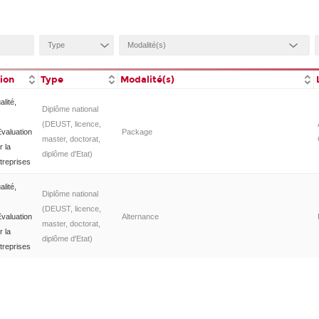
tion
Type
Modalité(s)
lité,
Diplôme national
(DEUST, licence,
valuation
Package
master, doctorat,
r la
diplôme d'Etat)
treprises
lité,
Diplôme national
(DEUST, licence,
valuation
Alternance
master, doctorat,
r la
diplôme d'Etat)
treprises