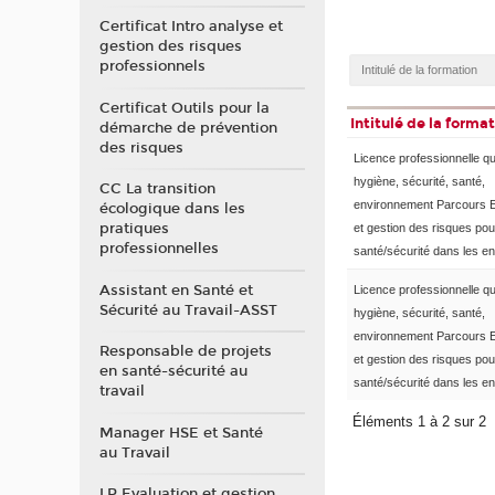
Certificat Intro analyse et
gestion des risques
professionnels
Certificat Outils pour la
Intitulé de la forma
démarche de prévention
des risques
Licence professionnelle qua
hygiène, sécurité, santé,
CC La transition
environnement Parcours E
écologique dans les
pratiques
et gestion des risques pou
professionnelles
santé/sécurité dans les en
Assistant en Santé et
Licence professionnelle qua
Sécurité au Travail-ASST
hygiène, sécurité, santé,
environnement Parcours E
Responsable de projets
et gestion des risques pou
en santé-sécurité au
santé/sécurité dans les en
travail
Éléments 1 à 2 sur 2
Manager HSE et Santé
au Travail
LP Evaluation et gestion