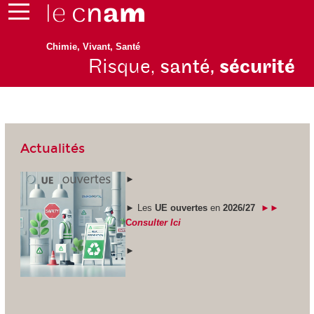
Chimie, Vivant, Santé
Risque,
santé,
sécurité
Actualités
►
► Les
UE ouvertes
en
2026/27
►►
C
onsulter Ici
►