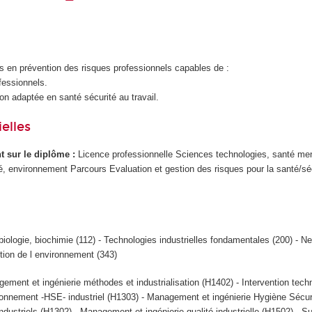
s en prévention des risques professionnels capables de :
fessionnels.
on adaptée en santé sécurité au travail.
elles
ant sur le diplôme :
Licence professionnelle Sciences technologies, santé men
é, environnement Parcours Evaluation et gestion des risques pour la santé/sé
biologie, biochimie (112) - Technologies industrielles fondamentales (200) - N
tion de l environnement (343)
ement et ingénierie méthodes et industrialisation (H1402) - Intervention tech
onnement -HSE- industriel (H1303) - Management et ingénierie Hygiène Sécur
ustriels (H1302) - Management et ingénierie qualité industrielle (H1502) - S