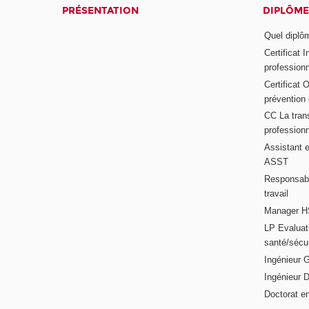
PRÉSENTATION
DIPLÔME
Quel diplôm
Certificat 
profession
Certificat 
prévention
CC La trans
professionn
Assistant e
ASST
Responsabl
travail
Manager HS
LP Evaluati
santé/sécur
Ingénieur 
Ingénieur 
Doctorat en