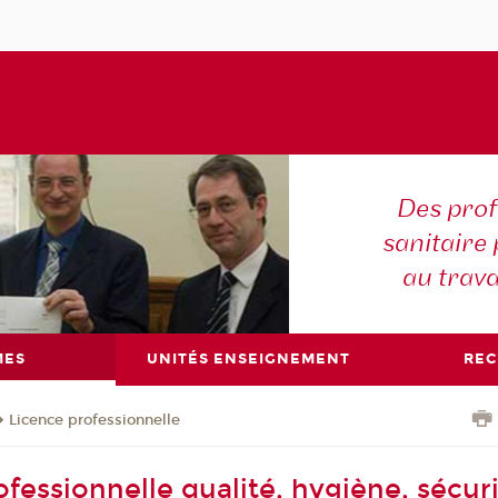
Des prof
sanitaire 
au trava
MES
UNITÉS ENSEIGNEMENT
RE
Licence professionnelle
fessionnelle qualité, hygiène, sécuri