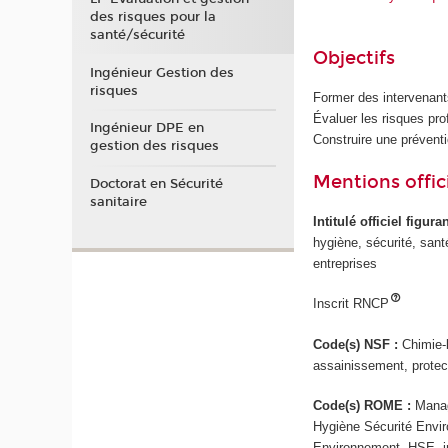
des risques pour la
santé/sécurité
Objectifs
Ingénieur Gestion des
risques
Former des intervenant
Évaluer les risques pro
Ingénieur DPE en
Construire une préventi
gestion des risques
Mentions offici
Doctorat en Sécurité
sanitaire
Intitulé officiel figur
hygiène, sécurité, sant
entreprises
Inscrit RNCP
Code(s) NSF :
Chimie-
assainissement, protec
Code(s) ROME :
Manag
Hygiène Sécurité Envir
Environnement -HSE- ind