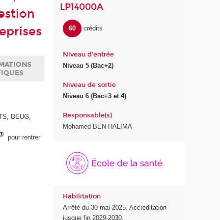
LP14000A
estion
reprises
60
crédits
Niveau d'entrée
MATIONS
Niveau 5 (Bac+2)
TIQUES
Niveau de sortie
Niveau 6 (Bac+3 et 4)
Responsable(s)
 BTS, DEUG,
Mohamed BEN HALIMA
pour rentrer
É
c
o
l
e
Habilitation
d
Arrêté du 30 mai 2025. Accréditation
e
jusque fin 2029-2030.
l