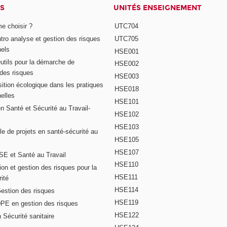
S
UNITÉS ENSEIGNEMENT
e choisir ?
UTC704
Intro analyse et gestion des risques
UTC705
nels
HSE001
Outils pour la démarche de
HSE002
 des risques
HSE003
ition écologique dans les pratiques
HSE018
elles
HSE101
n Santé et Sécurité au Travail-
HSE102
HSE103
e de projets en santé-sécurité au
HSE105
HSE107
E et Santé au Travail
HSE110
on et gestion des risques pour la
HSE111
ité
HSE114
Gestion des risques
HSE119
DPE en gestion des risques
HSE122
 Sécurité sanitaire