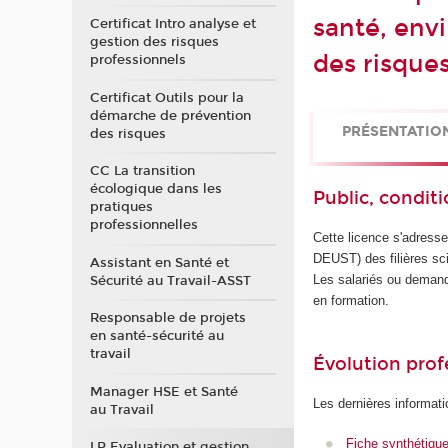
santé, env
Certificat Intro analyse et
gestion des risques
des risques
professionnels
Certificat Outils pour la
démarche de prévention
PRÉSENTATIO
des risques
CC La transition
écologique dans les
Public, conditi
pratiques
professionnelles
Cette licence s'adress
DEUST) des filières sci
Assistant en Santé et
Les salariés ou demand
Sécurité au Travail-ASST
en formation.
Responsable de projets
en santé-sécurité au
travail
Évolution prof
Manager HSE et Santé
Les dernières informati
au Travail
Fiche synthétiqu
LP Evaluation et gestion