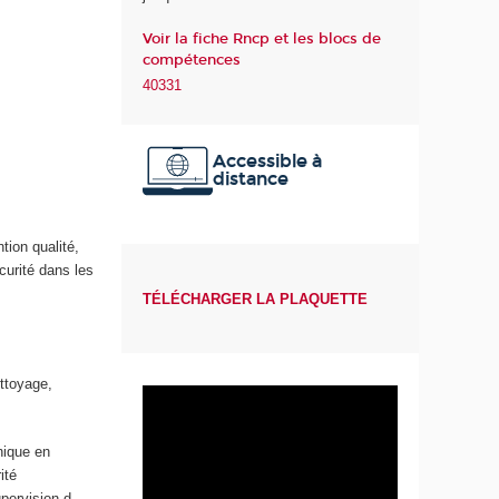
a
Voir la fiche Rncp et les blocs de
S
compétences
a
40331
n
t
é
Accessible à
distance
tion qualité,
curité dans les
TÉLÉCHARGER LA PLAQUETTE
ettoyage,
nique en
ité
upervision d