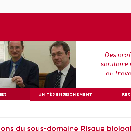
Des prof
sanitaire 
au trava
MES
UNITÉS ENSEIGNEMENT
RE
ions du sous-domaine Risque biolog