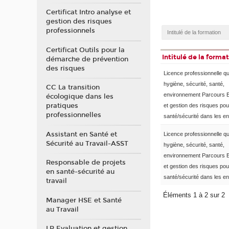
Certificat Intro analyse et
gestion des risques
professionnels
Certificat Outils pour la
Intitulé de la forma
démarche de prévention
des risques
Licence professionnelle qua
hygiène, sécurité, santé,
CC La transition
environnement Parcours E
écologique dans les
pratiques
et gestion des risques pou
professionnelles
santé/sécurité dans les en
Assistant en Santé et
Licence professionnelle qua
Sécurité au Travail-ASST
hygiène, sécurité, santé,
environnement Parcours E
Responsable de projets
et gestion des risques pou
en santé-sécurité au
santé/sécurité dans les en
travail
Éléments 1 à 2 sur 2
Manager HSE et Santé
au Travail
LP Evaluation et gestion