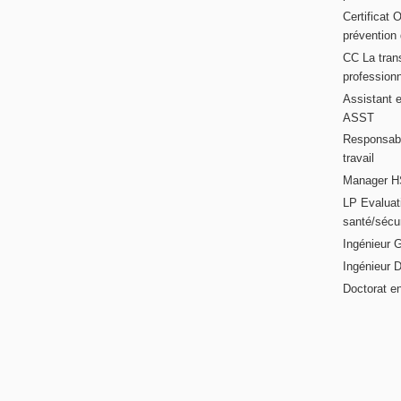
Certificat 
prévention
CC La trans
professionn
Assistant e
ASST
Responsabl
travail
Manager HS
LP Evaluati
santé/sécur
Ingénieur 
Ingénieur 
Doctorat en