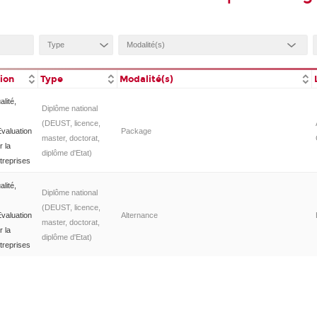
tion
Type
Modalité(s)
lité,
Diplôme national
(DEUST, licence,
valuation
Package
master, doctorat,
r la
diplôme d'Etat)
treprises
lité,
Diplôme national
(DEUST, licence,
valuation
Alternance
master, doctorat,
r la
diplôme d'Etat)
treprises