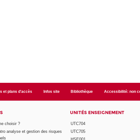
s et plans d'accès
Infos site
Bibliothèque
Accessibilité: non 
S
UNITÉS ENSEIGNEMENT
e choisir ?
UTC704
Intro analyse et gestion des risques
UTC705
nels
HSE001