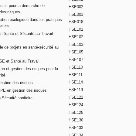
Outils pour la démarche de
HSE002
 des risques
HSE003
ition écologique dans les pratiques
HSE018
elles
HSE101
n Santé et Sécurité au Travail-
HSE102
HSE103
e de projets en santé-sécurité au
HSE105
HSE107
E et Santé au Travail
HSE110
on et gestion des risques pour la
HSE111
ité
HSE114
Gestion des risques
HSE119
DPE en gestion des risques
HSE122
 Sécurité sanitaire
HSE124
HSE125
HSE130
HSE133
HSE134