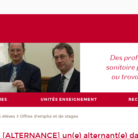
Des prof
sanitaire 
au trava
MES
UNITÉS ENSEIGNEMENT
RE
s élèves
Offres d'emploi et de stages
 [ALTERNANCE] un(e) alternant(e) d