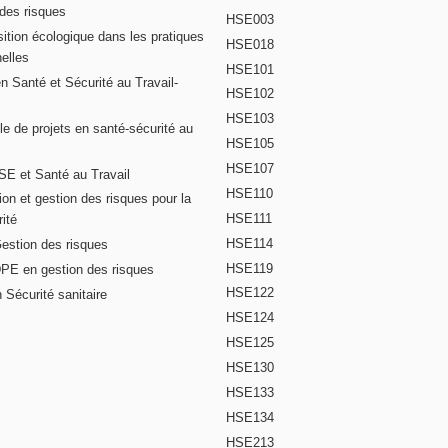
 des risques
HSE003
ition écologique dans les pratiques
HSE018
elles
HSE101
n Santé et Sécurité au Travail-
HSE102
HSE103
e de projets en santé-sécurité au
HSE105
HSE107
E et Santé au Travail
HSE110
on et gestion des risques pour la
HSE111
ité
HSE114
Gestion des risques
HSE119
DPE en gestion des risques
HSE122
 Sécurité sanitaire
HSE124
HSE125
HSE130
HSE133
HSE134
HSE213