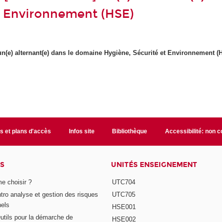
t Environnement (HSE)
n(e) alternant(e) dans le domaine Hygiène, Sécurité et Environnement (
s et plans d'accès
Infos site
Bibliothèque
Accessibilité: non 
S
UNITÉS ENSEIGNEMENT
e choisir ?
UTC704
Intro analyse et gestion des risques
UTC705
nels
HSE001
Outils pour la démarche de
HSE002