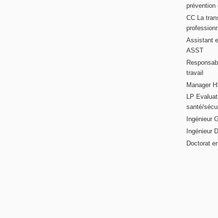
prévention
CC La trans
professionn
Assistant e
ASST
Responsabl
travail
Manager HS
LP Evaluati
santé/sécur
Ingénieur 
Ingénieur 
Doctorat en