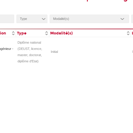
tion
Type
Modalité(s)
Diplôme national
ngénieur -
(DEUST, licence,
Initial
master, doctorat,
diplôme d'Etat)