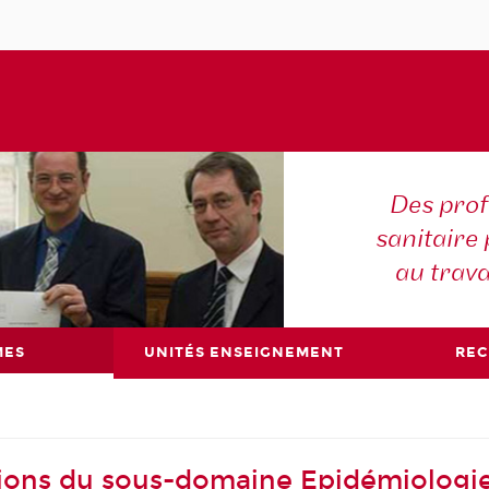
Des prof
sanitaire 
au trava
MES
UNITÉS ENSEIGNEMENT
RE
ions du sous-domaine Epidémiologi