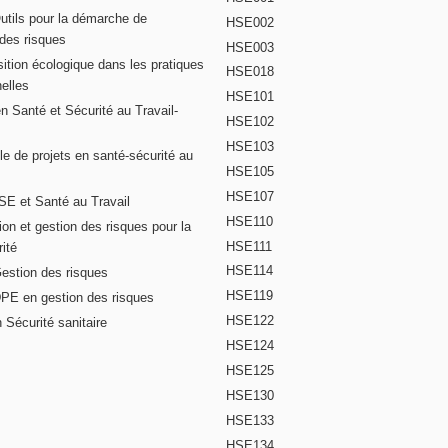
Outils pour la démarche de
HSE002
 des risques
HSE003
ition écologique dans les pratiques
HSE018
elles
HSE101
n Santé et Sécurité au Travail-
HSE102
HSE103
e de projets en santé-sécurité au
HSE105
HSE107
E et Santé au Travail
HSE110
on et gestion des risques pour la
HSE111
ité
HSE114
Gestion des risques
HSE119
DPE en gestion des risques
HSE122
 Sécurité sanitaire
HSE124
HSE125
HSE130
HSE133
HSE134