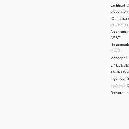
Certificat 
prévention
CC La trans
professionn
Assistant e
ASST
Responsabl
travail
Manager HS
LP Evaluati
santé/sécur
Ingénieur 
Ingénieur 
Doctorat en