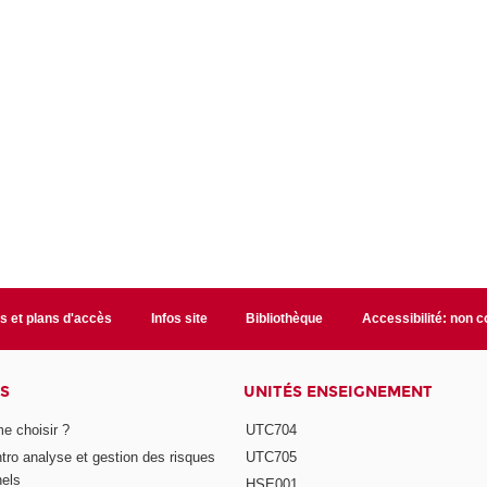
s et plans d'accès
Infos site
Bibliothèque
Accessibilité: non 
S
UNITÉS ENSEIGNEMENT
e choisir ?
UTC704
Intro analyse et gestion des risques
UTC705
nels
HSE001